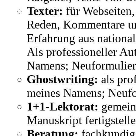
Texter:
für Webseiten,
Reden, Kommentare un
Erfahrung aus nationa
Als professioneller A
Namens; Neuformulier
Ghostwriting:
als pro
meines Namens; Neufo
1+1-Lektorat:
gemeins
Manuskript fertigstell
Beratung:
fachkundig