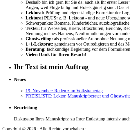
Deshalb bin ich gern für Sie da: auch als Ihr erster Lese
Augen, weil Flüge billig und Hotels günstig sind. Das i
Lektorat:
Prüfung und eigenständige Korrektur der Logik
Lektorat PLUS:
z. B. Lektorat - und neue Übergänge sc
Schwerpunkte: Romane, Kinderbücher, autobiografische E
Texter:
für Webseiten, Briefe, Broschüren, Berichte, Re
Nennung meines Namens; Neuformulierungen vorhanden
Ghostwriting:
als professioneller Autor ohne Nennung
1+1-Lektorat:
gemeinsam vor Ort redigieren und das Man
Beratung:
fachkundige Begleitung vor dem Formulieren 
Vielen Dank für Ihren Besuch
!
Ihr Text ist mein Auftrag
Neues
19. November: Reden zum Volkstrauertag
PREISLISTE: Lektor, Manuskriptberater und Ghostwrit
Beurteilung
Diskussion Ihres Manuskripts: zu Ihrer Entlastung intensiv auch
Copyright © 2026 · Alle Rechte vorbehalten ·