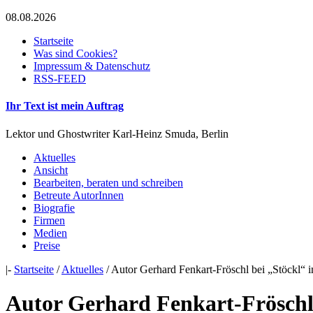
08.08.2026
Startseite
Was sind Cookies?
Impressum & Datenschutz
RSS-FEED
Ihr Text ist mein Auftrag
Lektor und Ghostwriter Karl-Heinz Smuda, Berlin
Aktuelles
Ansicht
Bearbeiten, beraten und schreiben
Betreute AutorInnen
Biografie
Firmen
Medien
Preise
|-
Startseite
/
Aktuelles
/ Autor Gerhard Fenkart-Fröschl bei „Stöckl“
Autor Gerhard Fenkart-Fröschl