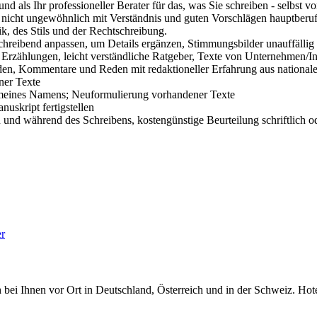
r und als Ihr professioneller Berater für das, was Sie schreiben - selbs
st nicht ungewöhnlich mit Verständnis und guten Vorschlägen hauptberu
, des Stils und der Rechtschreibung.
hreibend anpassen, um Details ergänzen, Stimmungsbilder unauffällig 
rzählungen, leicht verständliche Ratgeber, Texte von Unternehmen/Ins
den, Kommentare und Reden mit redaktioneller Erfahrung aus nationale
er Texte
 meines Namens; Neuformulierung vorhandener Texte
uskript fertigstellen
und während des Schreibens, kostengünstige Beurteilung schriftlich 
er
 bei Ihnen vor Ort in Deutschland, Österreich und in der Schweiz. Hotel