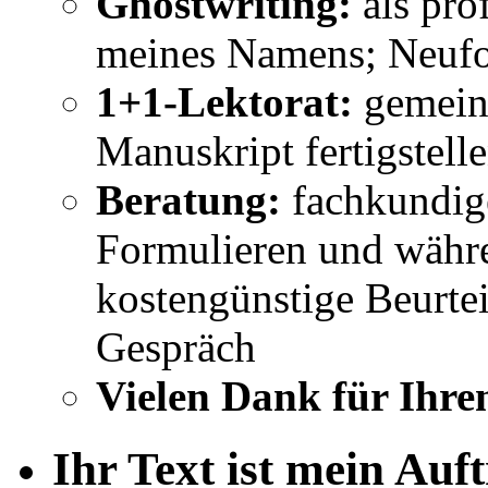
Ghostwriting:
als pro
meines Namens; Neufo
1+1-Lektorat:
gemeins
Manuskript fertigstell
Beratung:
fachkundig
Formulieren und währe
kostengünstige Beurtei
Gespräch
Vielen Dank für Ihre
Ihr Text ist mein Auf