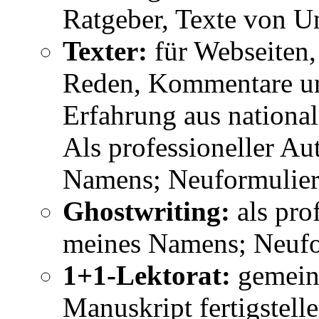
Ratgeber, Texte von U
Texter:
für Webseiten,
Reden, Kommentare un
Erfahrung aus nationa
Als professioneller A
Namens; Neuformulier
Ghostwriting:
als pro
meines Namens; Neufo
1+1-Lektorat:
gemeins
Manuskript fertigstell