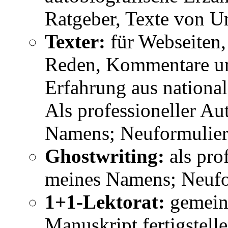
Ratgeber, Texte von U
Texter:
für Webseiten,
Reden, Kommentare un
Erfahrung aus nationa
Als professioneller A
Namens; Neuformulier
Ghostwriting:
als pro
meines Namens; Neufo
1+1-Lektorat:
gemeins
Manuskript fertigstell