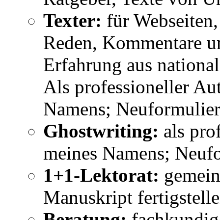
Texter:
für Webseiten,
Reden, Kommentare un
Erfahrung aus nationa
Als professioneller A
Namens; Neuformulier
Ghostwriting:
als pro
meines Namens; Neufo
1+1-Lektorat:
gemeins
Manuskript fertigstell
Beratung:
fachkundig