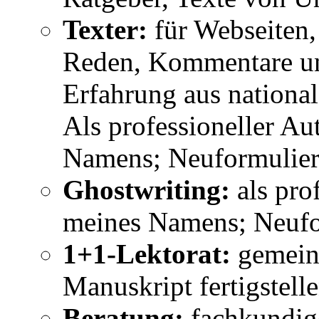
Texter:
für Webseiten,
Reden, Kommentare un
Erfahrung aus nationa
Als professioneller A
Namens; Neuformulier
Ghostwriting:
als pro
meines Namens; Neufo
1+1-Lektorat:
gemeins
Manuskript fertigstell
Beratung:
fachkundig